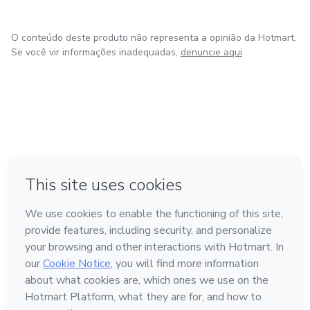
O conteúdo deste produto não representa a opinião da Hotmart.
Se você vir informações inadequadas,
denuncie aqui
em Bogotá
em Amsterdam
em Madrid
na Cidade do México
Feito com
❤
em Belo Horizonte
Conheça a Hotmart
Idioma