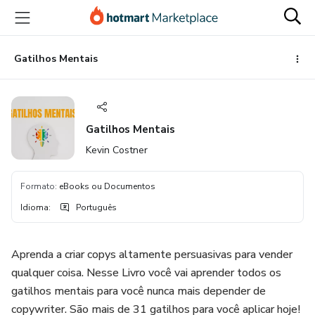
Ir
Ir
Ir
para
para
para
o
o
o
conteúdo
pagamento
rodapé
Gatilhos Mentais
principal
Gatilhos Mentais
Kevin Costner
Formato
:
eBooks ou Documentos
Idioma
:
Português
Aprenda a criar copys altamente persuasivas para vender
qualquer coisa. Nesse Livro você vai aprender todos os
gatilhos mentais para você nunca mais depender de
copywriter. São mais de 31 gatilhos para você aplicar hoje!