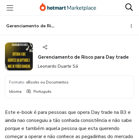
Ir
Ir
Ir
para
para
para
o
o
o
conteúdo
pagamento
rodapé
Gerenciamento de Risco para Day trade
principal
Gerenciamento de Risco para Day trade
Leonardo Duarte Sá
Formato
:
eBooks ou Documentos
Idioma
:
Português
Este e-book é para pessoas que opera Day trade na B3 e
ainda nao conseguiu a tão sonhada consistência e não sabe
porque e também aquela pessoa que esta querendo
começar a operar e não conhece as pegadinhas do mercado