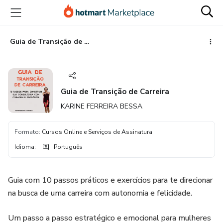
Ir
Ir
Ir
para
para
para
o
o
o
conteúdo
pagamento
rodapé
Guia de Transição de Carreira
principal
Guia de Transição de Carreira
KARINE FERREIRA BESSA
Formato
:
Cursos Online e Serviços de Assinatura
Idioma
:
Português
Guia com 10 passos práticos e exercícios para te direcionar
na busca de uma carreira com autonomia e felicidade.
Um passo a passo estratégico e emocional para mulheres