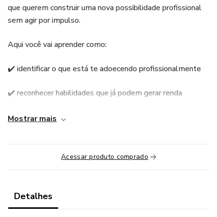
que querem construir uma nova possibilidade profissional
sem agir por impulso.
Aqui você vai aprender como:
✔️ identificar o que está te adoecendo profissionalmente
✔️ reconhecer habilidades que já podem gerar renda
✔️ validar uma nova atuação sem pedir demissão
Mostrar mais
✔️ começar seu posicionamento profissional
Acessar produto comprado
✔️ criar direção sem precisar “ter tudo resolvido”
✔️ construir uma transição mais segura e consciente
Detalhes
✔️ diminuir o medo através da clareza