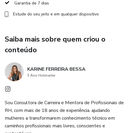
Garantia de 7 dias
✔️ parar de depender emocionalmente da aprovação dos
Estude do seu jeito e em qualquer dispositivo
outros
✔️ enxergar possibilidades além da sobrevivência
Saiba mais sobre quem criou o
profissional
conteúdo
✔️ transformar experiência em liberdade
KARINE FERREIRA BESSA
5 Ano Hotmarter
Sou Consultora de Carreira e Mentora de Profissionais de
RH, com mais de 18 anos de experiência. ajudando
mulheres a transformarem conhecimento técnico em
caminhos profissionais mais livres, conscientes e