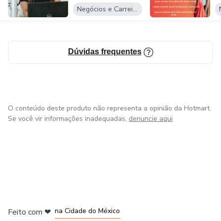
para construir uma transição segura, respeitando sua
Negócios e Carreira
história, seu momento de vida e sua realidade.
Se você sente que pode mais no RH, mas não sabe por
Dúvidas frequentes
onde começar, você está no lugar certo.
O conteúdo deste produto não representa a opinião da Hotmart.
Se você vir informações inadequadas,
denuncie aqui
em Bogotá
em Amsterdam
em Madrid
na Cidade do México
Feito com
❤