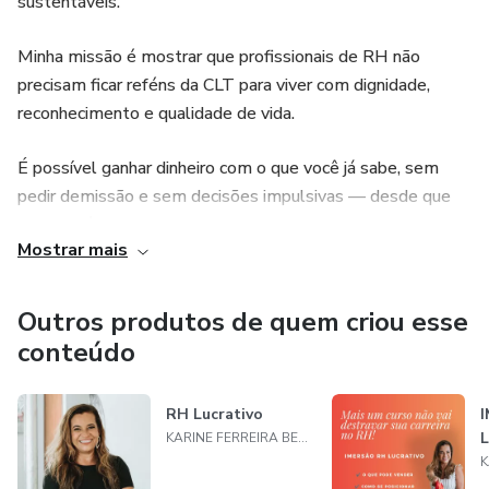
sustentáveis.
Minha missão é mostrar que profissionais de RH não
precisam ficar reféns da CLT para viver com dignidade,
reconhecimento e qualidade de vida.
É possível ganhar dinheiro com o que você já sabe, sem
pedir demissão e sem decisões impulsivas — desde que
exista método, clareza e direção.
Mostrar mais
Ao longo da minha trajetória, atuei em consultorias,
grandes empresas e multinacionais, até transformar minha
Outros produtos de quem criou esse
própria experiência em um negócio de carreira que hoje
conteúdo
impacta outras profissionais de RH em transição.
RH Lucrativo
Aqui, você não vai encontrar promessas milagrosas.
KARINE FERREIRA BESSA
Vai encontrar consciência, estratégia e acompanhamento