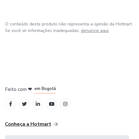
O conteúdo deste produto não representa a opinião da Hotmart.
Se você vir informações inadequadas,
denuncie aqui
em Amsterdam
em Madrid
em Bogotá
Feito com
❤
em Belo Horizonte
na Cidade do México
Conheça a Hotmart