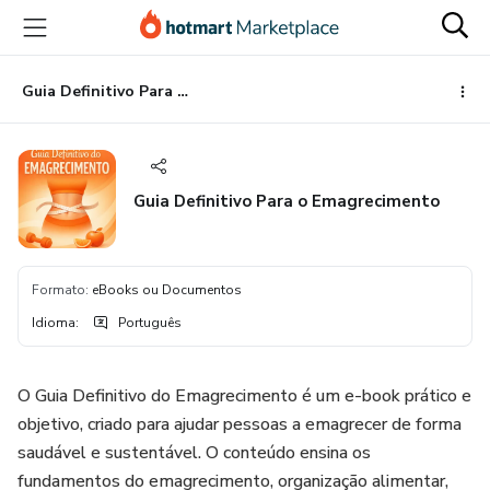
Ir
Ir
Ir
para
para
para
o
o
o
conteúdo
pagamento
rodapé
Guia Definitivo Para o Emagrecimento
principal
Guia Definitivo Para o Emagrecimento
Formato
:
eBooks ou Documentos
Idioma
:
Português
O Guia Definitivo do Emagrecimento é um e-book prático e
objetivo, criado para ajudar pessoas a emagrecer de forma
saudável e sustentável. O conteúdo ensina os
fundamentos do emagrecimento, organização alimentar,