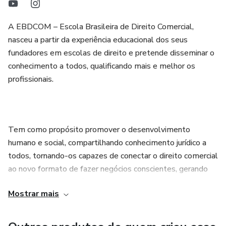
A EBDCOM – Escola Brasileira de Direito Comercial,
nasceu a partir da experiência educacional dos seus
fundadores em escolas de direito e pretende disseminar o
conhecimento a todos, qualificando mais e melhor os
profissionais.
Tem como propósito promover o desenvolvimento
humano e social, compartilhando conhecimento jurídico a
todos, tornando-os capazes de conectar o direito comercial
ao novo formato de fazer negócios conscientes, gerando
valor às empresas e às organizações.
Mostrar mais
Dessa forma, acreditamos no ensino jurídico acessível,
dinâmico, ágil, inovador, compartilhado, e, conectado às