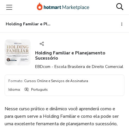
Ir
Ir
Ir
para
para
para
o
o
o
conteúdo
pagamento
rodapé
Holding Familiar e Planejamento Sucessório
principal
Holding Familiar e Planejamento
Sucessório
EBDcom - Escola Brasileira de Direito Comercial
Formato
:
Cursos Online e Serviços de Assinatura
Idioma
:
Português
Nesse curso prático e dinâmico você aprenderá como e
para quem serve a Holding Familiar e como ela pode ser
uma excelente ferramenta de planejamento sucessório,