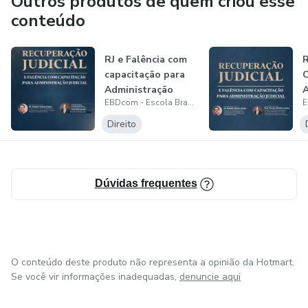
Outros produtos de quem criou esse
mudanças constantes do mercado, capaz de fazer os
conteúdo
negócios alcançarem longevidade e valor.
RJ e Falência com
R
capacitação para
C
Administração
A
EBDcom - Escola Brasileira de Direito Comercial
Judicial
J
Direito
Dúvidas frequentes
O conteúdo deste produto não representa a opinião da Hotmart.
Se você vir informações inadequadas,
denuncie aqui