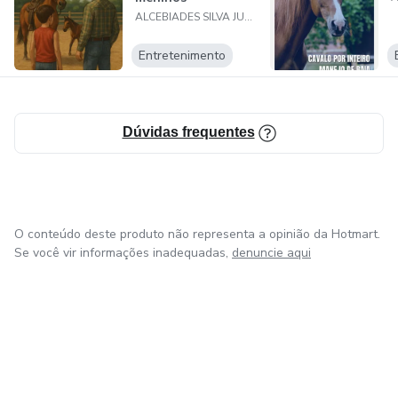
ALCEBIADES SILVA JUNIOR
Entretenimento
Dúvidas frequentes
O conteúdo deste produto não representa a opinião da Hotmart.
Se você vir informações inadequadas,
denuncie aqui
em Bogotá
em Amsterdam
em Madrid