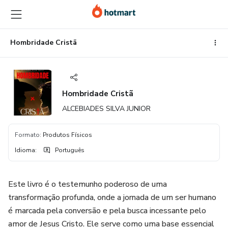
Ir
Ir
Ir
para
para
para
o
o
o
conteúdo
pagamento
rodapé
Hombridade Cristã
principal
Hombridade Cristã
ALCEBIADES SILVA JUNIOR
Formato
:
Produtos Físicos
Idioma
:
Português
Este livro é o testemunho poderoso de uma
transformação profunda, onde a jornada de um ser humano
é marcada pela conversão e pela busca incessante pelo
amor de Jesus Cristo. Ele serve como uma base essencial