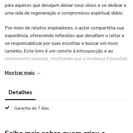
para aqueles que desejam deixar seus vícios e se dedicar a
uma vida de regeneração e compromisso espiritual diário.
Por meio de relatos inspiradores, o autor compartilha sua
experiência, oferecendo reflexões que desafiam o leitor a
se responsabilizar por suas escolhas e buscar um novo
caminho. Este livro é um convite à introspecção e ao
crescimento pessoal, mostrando que a mudança é possível
e que cada dia é uma nova oportunidade para se aproximar
Mostrar mais
da fé e da renovação interior.
Adicione esta obra à sua estante e embarque em uma
Detalhes
leitura que promete não apenas inspirar, mas também
transformar sua visão sobre vida e espiritualidade.
Garantia de 7 dias