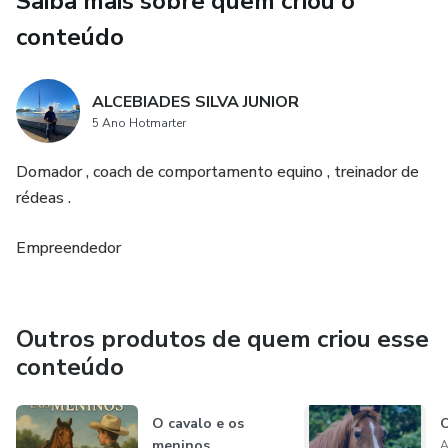
Saiba mais sobre quem criou o
conteúdo
ALCEBIADES SILVA JUNIOR
5 Ano Hotmarter
Domador , coach de comportamento equino , treinador de
rédeas .
Empreendedor
Outros produtos de quem criou esse
conteúdo
O cavalo e os
C
meninos