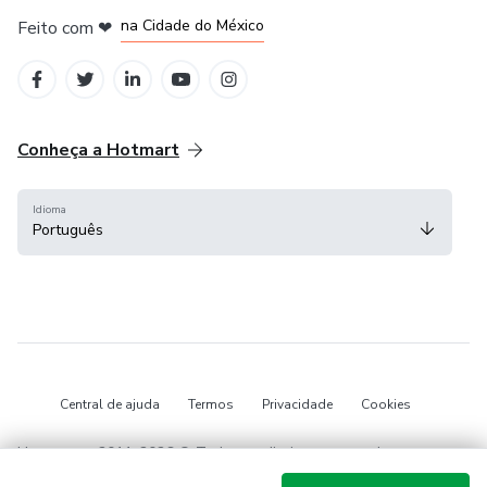
na Cidade do México
Feito com
❤
em Belo Horizonte
Conheça a Hotmart
Idioma
Português
Central de ajuda
Termos
Privacidade
Cookies
Hotmart — 2011-2026 © Todos os direitos reservados.