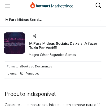
Ir
Ir
Ir
para
para
para
o
o
o
conteúdo
pagamento
rodapé
IA Para Mideas Sociais: Deixe a IA fazer Tudo Por Você!!!
principal
IA Para Mideas Sociais: Deixe a IA fazer
Tudo Por Você!!!
Magno César Fagundes Santos
Formato
:
eBooks ou Documentos
Idioma
:
Português
Produto indisponível
Cadastre-se e mostre seu interesse em comprar para o(a)