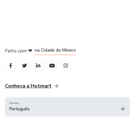
em Bogotá
em Amsterdam
em Madrid
na Cidade do México
Feito com
❤
em Belo Horizonte
Conheça a Hotmart
Idioma
Português