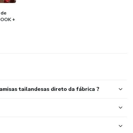
 de
BOOK +
misas tailandesas direto da fábrica ?