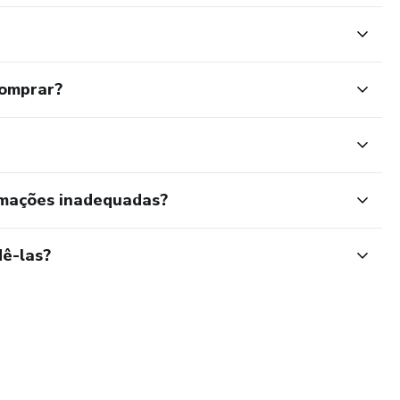
comprar?
rmações inadequadas?
ê-las?