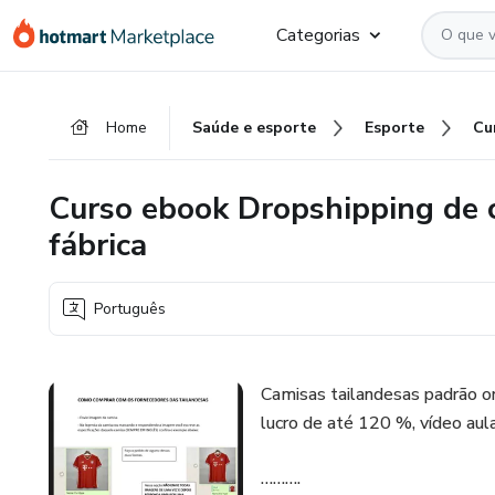
Ir
Ir
Ir
Categorias
para
para
para
o
o
o
conteúdo
pagamento
rodapé
Home
Saúde e esporte
Esporte
principal
Curso ebook Dropshipping de c
fábrica
Português
Camisas tailandesas padrão ori
lucro de até 120 %, vídeo au
……….