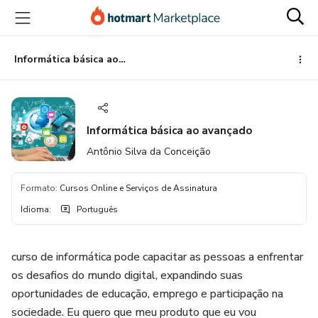
Ir
Ir
Ir
para
para
para
o
o
o
conteúdo
pagamento
rodapé
Informática básica ao avançado
principal
Informática básica ao avançado
Antônio Silva da Conceição
Formato
:
Cursos Online e Serviços de Assinatura
Idioma
:
Português
curso de informática pode capacitar as pessoas a enfrentar
os desafios do mundo digital, expandindo suas
oportunidades de educação, emprego e participação na
sociedade. Eu quero que meu produto que eu vou