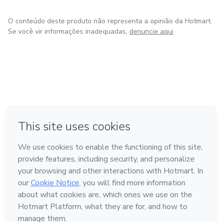
O conteúdo deste produto não representa a opinião da Hotmart.
Se você vir informações inadequadas,
denuncie aqui
em Bogotá
em Amsterdam
em Madrid
na Cidade do México
Feito com
❤
em Belo Horizonte
Conheça a Hotmart
Idioma
Português