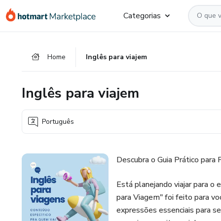
Ir
Ir
Ir
Categorias
para
para
para
o
o
o
conteúdo
pagamento
rodapé
Home
Inglês para viajem
principal
Inglês para viajem
Português
Descubra o Guia Prático para 
Está planejando viajar para o 
para Viagem" foi feito para vo
expressões essenciais para se