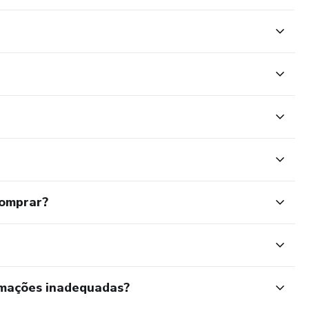
comprar?
rmações inadequadas?