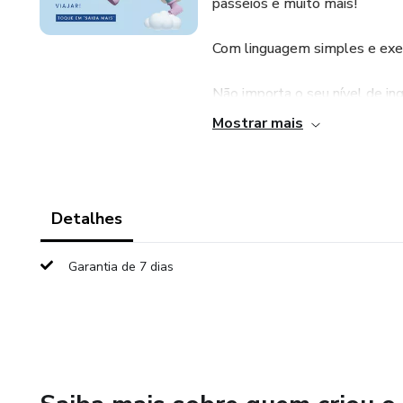
passeios e muito mais!
Com linguagem simples e exe
Não importa o seu nível de ing
permitindo que você aproveite
Mostrar mais
Prepare-se para viajar com seg
Adquira agora e comece sua jo
Detalhes
Garantia de 7 dias