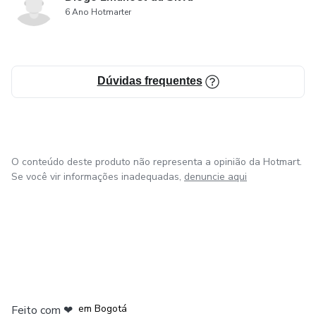
6 Ano Hotmarter
Dúvidas frequentes
O conteúdo deste produto não representa a opinião da Hotmart.
Se você vir informações inadequadas,
denuncie aqui
em Amsterdam
em Madrid
em Bogotá
Feito com
❤