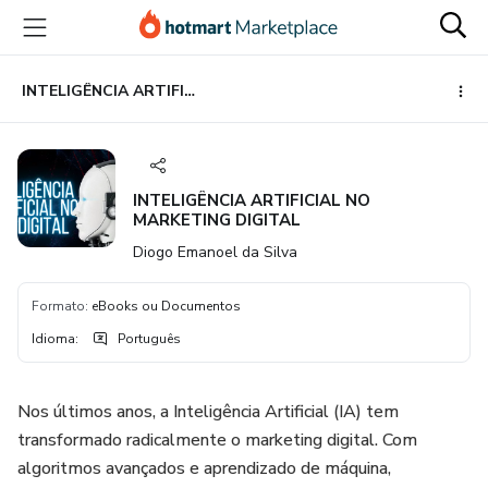
Ir
Ir
Ir
para
para
para
o
o
o
conteúdo
pagamento
rodapé
INTELIGÊNCIA ARTIFICIAL NO MARKETING DIGITAL
principal
INTELIGÊNCIA ARTIFICIAL NO
MARKETING DIGITAL
Diogo Emanoel da Silva
Formato
:
eBooks ou Documentos
Idioma
:
Português
Nos últimos anos, a Inteligência Artificial (IA) tem
transformado radicalmente o marketing digital. Com
algoritmos avançados e aprendizado de máquina,