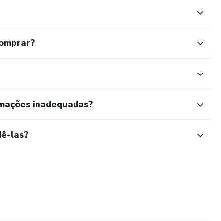
utos
pra
comprar?
lar, tablet
rmações inadequadas?
rtificial e oferecer uma base sólida de conhecimento para
eressar pelo assunto, de forma clara e sem complicações
ê-las?