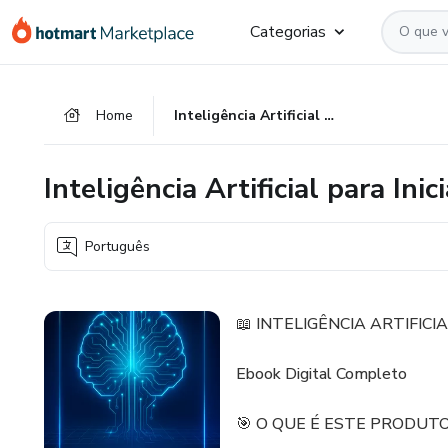
Ir
Ir
Ir
Categorias
para
para
para
o
o
o
conteúdo
pagamento
rodapé
Home
Inteligência Artificial para Iniciantes
principal
Inteligência Artificial para Inic
Português
📖 INTELIGÊNCIA ARTIFICI
Ebook Digital Completo
🎯 O QUE É ESTE PRODUT