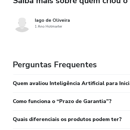
Saiba mais sobre quem criou o
Iniciantes que querem entende
Iago de Oliveira
Profissionais curiosos sobre t
1 Ano Hotmarter
Estudantes interessados no 
Pessoas que ouvem falar de 
Perguntas Frequentes
Qualquer um que queira se in
Não é necessário conheciment
Quem avaliou Inteligência Artificial para Inic
⏱️ FORMATO E ACESSO:
Como funciona o “Prazo de Garantia”?
Formato: PDF digital
Quais diferenciais os produtos podem ter?
Páginas: 10