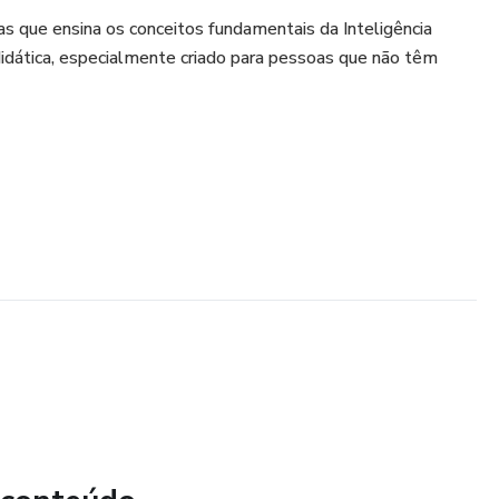
s que ensina os conceitos fundamentais da Inteligência
 didática, especialmente criado para pessoas que não têm
ER?
om:
turado
iantes
no
itar o aprendizado
O?