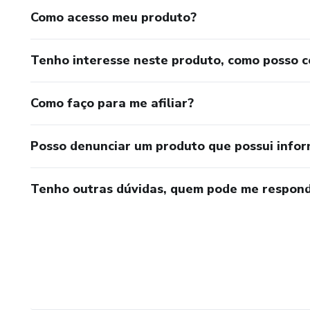
Como acesso meu produto?
Tempo de leitura: 30-45 min
Acesso: Imediato após a com
Tenho interesse neste produto, como posso 
Dispositivos: Computador, celu
Como faço para me afiliar?
💡 OBJETIVO DO EBOOK:
Posso denunciar um produto que possui info
Desmistificar a Inteligência A
quem está começando a se int
Tenho outras dúvidas, quem pode me respond
técnicas.