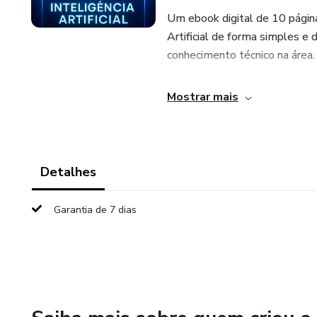
Um ebook digital de 10 página
Artificial de forma simples e
conhecimento técnico na área.
📚 O QUE VOCÊ VAI RECEB
Mostrar mais
✅ Ebook completo em PDF c
10 páginas de conteúdo estru
Detalhes
Linguagem acessível para inic
Garantia de 7 dias
Exemplos práticos do cotidia
Ilustrações e emojis para facil
🎯 PARA QUEM É INDICAD