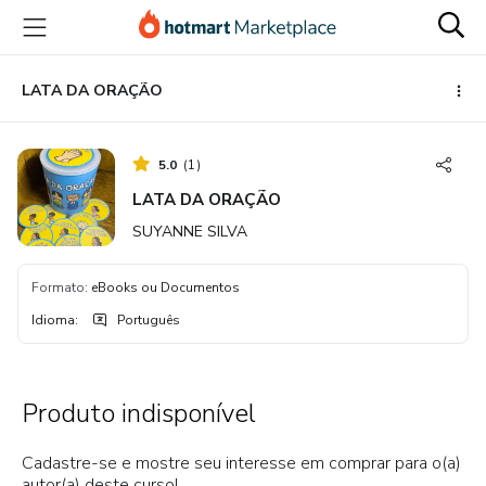
Ir
Ir
Ir
para
para
para
o
o
o
conteúdo
pagamento
rodapé
LATA DA ORAÇÃO
principal
5.0
(
1
)
LATA DA ORAÇÃO
SUYANNE SILVA
Formato
:
eBooks ou Documentos
Idioma
:
Português
Produto indisponível
Cadastre-se e mostre seu interesse em comprar para o(a)
autor(a) deste curso!