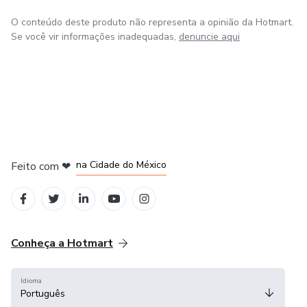
O conteúdo deste produto não representa a opinião da Hotmart.
Se você vir informações inadequadas,
denuncie aqui
em Bogotá
em Amsterdam
em Madrid
na Cidade do México
Feito com
❤
em Belo Horizonte
Conheça a Hotmart
Idioma
Português