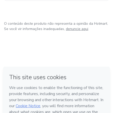
O conteúdo deste produto não representa a opinião da Hotmart.
Se você vir informações inadequadas,
denuncie aqui
em Amsterdam
em Madrid
em Bogotá
Feito com
❤
em Belo Horizonte
na Cidade do México
Conheça a Hotmart