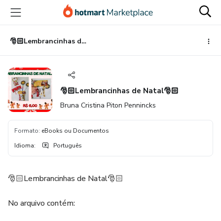
Ir
Ir
Ir
para
para
para
o
o
o
conteúdo
pagamento
rodapé
🎅🏻Lembrancinhas de Natal🎅🏻
principal
🎅🏻Lembrancinhas de Natal🎅🏻
Bruna Cristina Piton Pennincks
Formato
:
eBooks ou Documentos
Idioma
:
Português
🎅🏻Lembrancinhas de Natal🎅🏻
No arquivo contém: