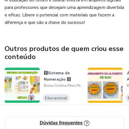
A educação do futuro é lúdica! Invista em arquivos digitais
para professores que desejam uma aprendizagem divertida
e eficaz. Libere o potencial com materiais que fazem a
diferença e que são a chave do sucesso!
Outros produtos de quem criou esse
conteúdo
🧮Sistema de

Numeração 🧮
A
Bruna Cristina Piton Pennincks
Educacional
Dúvidas frequentes