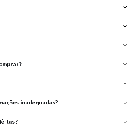
comprar?
rmações inadequadas?
ê-las?