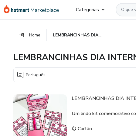
Ir
Ir
Ir
Categorias
para
para
para
o
o
o
conteúdo
pagamento
rodapé
Home
LEMBRANCINHAS DIA INTERNACIONAL DA MULHER
principal
LEMBRANCINHAS DIA INTER
Português
LEMBRANCINHAS DIA INT
Um lindo kit comemorativo c
💞 Cartão