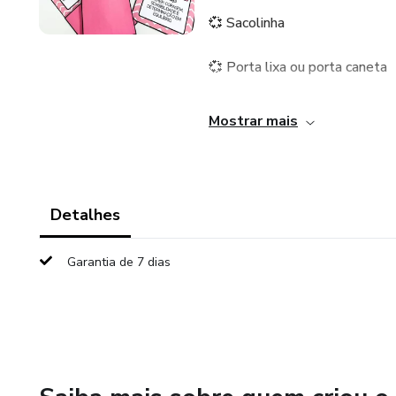
💞 Sacolinha
💞 Porta lixa ou porta caneta
Todos com design delicado em
Mostrar mais
Ideal para escolas e homenage
para valorizar e reconhecer a 
Detalhes
Garantia de 7 dias