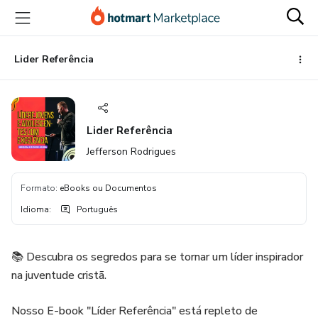
Ir
Ir
Ir
para
para
para
o
o
o
conteúdo
pagamento
rodapé
Lider Referência
principal
Lider Referência
Jefferson Rodrigues
Formato
:
eBooks ou Documentos
Idioma
:
Português
📚 Descubra os segredos para se tornar um líder inspirador
na juventude cristã.
Nosso E-book "Líder Referência" está repleto de