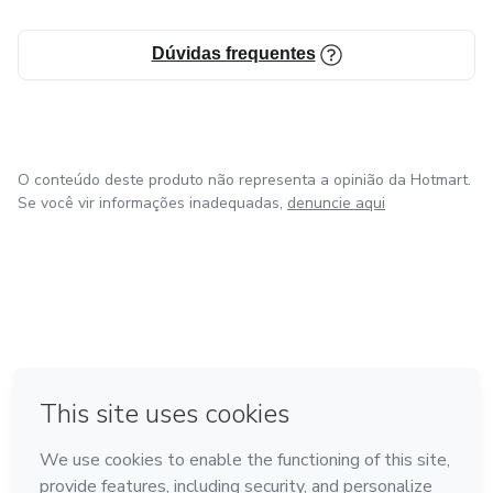
Dúvidas frequentes
O conteúdo deste produto não representa a opinião da Hotmart.
Se você vir informações inadequadas,
denuncie aqui
em Amsterdam
em Madrid
em Bogotá
Feito com
❤
em Belo Horizonte
na Cidade do México