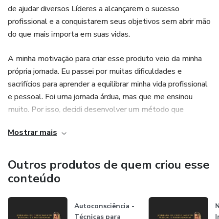
de ajudar diversos Líderes a alcançarem o sucesso
profissional e a conquistarem seus objetivos sem abrir mão
do que mais importa em suas vidas.
A minha motivação para criar esse produto veio da minha
própria jornada. Eu passei por muitas dificuldades e
sacrifícios para aprender a equilibrar minha vida profissional
e pessoal. Foi uma jornada árdua, mas que me ensinou
muito. Por isso, decidi desenvolver um método que
pudesse ajudar mais Líderes a terem carreiras bem-
Mostrar mais
sucedidas e a encontrarem o equilíbrio entre todas as áreas
de suas vidas, sem precisar passar pelos mesmos
obstáculos que eu enfrentei.
Outros produtos de quem criou esse
conteúdo
Com o meu método, você poderá aprender a conciliar suas
responsabilidades profissionais e pessoais, alcançando o
Autoconsciência -
sucesso sem abrir mão do que realmente importa para
Técnicas para
I