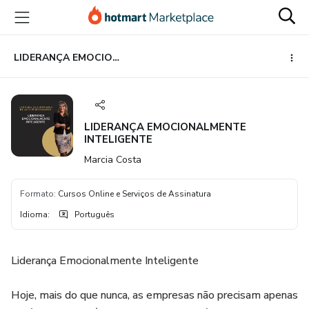
Ir
Ir
Ir
para
para
para
o
o
o
conteúdo
pagamento
rodapé
LIDERANÇA EMOCIONALMENTE INTELIGENTE
principal
LIDERANÇA EMOCIONALMENTE
INTELIGENTE
Marcia Costa
Formato
:
Cursos Online e Serviços de Assinatura
Idioma
:
Português
Liderança Emocionalmente Inteligente
Hoje, mais do que nunca, as empresas não precisam apenas