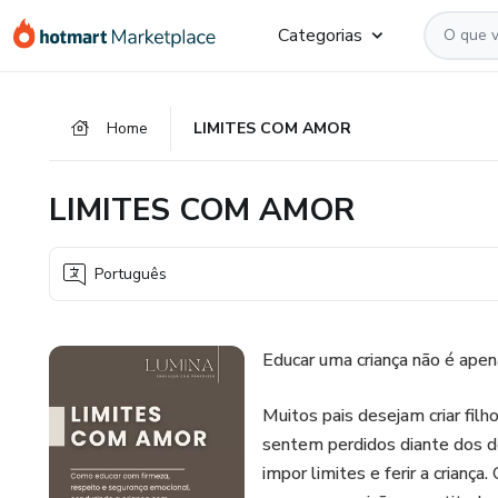
Ir
Ir
Ir
Categorias
para
para
para
o
o
o
conteúdo
pagamento
rodapé
Home
LIMITES COM AMOR
principal
LIMITES COM AMOR
Português
Educar uma criança não é apen
Muitos pais desejam criar fil
sentem perdidos diante dos d
impor limites e ferir a criança