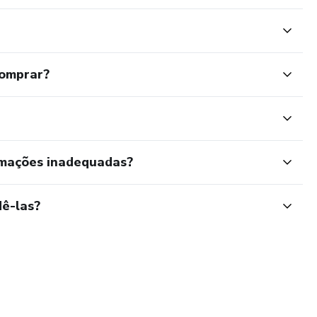
comprar?
rmações inadequadas?
ê-las?