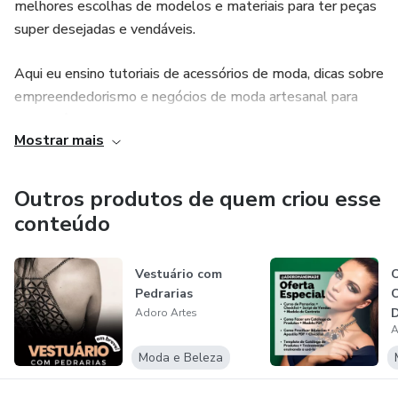
melhores escolhas de modelos e materiais para ter peças
super desejadas e vendáveis.
Aqui eu ensino tutoriais de acessórios de moda, dicas sobre
empreendedorismo e negócios de moda artesanal para
que você possa viver do que ama: os trabalhos manuais.
Mostrar mais
Vem comigo nessa transformação!
Outros produtos de quem criou esse
conteúdo
Vestuário com
O
Pedrarias
C
D
Adoro Artes
A
B
Moda e Beleza