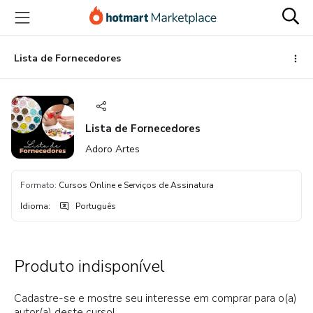
Ir
Ir
Ir
para
para
para
o
o
o
conteúdo
pagamento
rodapé
Lista de Fornecedores
principal
Lista de Fornecedores
Adoro Artes
Formato
:
Cursos Online e Serviços de Assinatura
Idioma
:
Português
Produto indisponível
Cadastre-se e mostre seu interesse em comprar para o(a)
autor(a) deste curso!