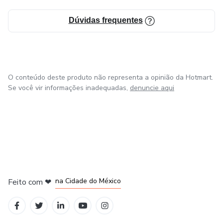
Dúvidas frequentes
O conteúdo deste produto não representa a opinião da Hotmart.
Se você vir informações inadequadas,
denuncie aqui
em Bogotá
em Amsterdam
em Madrid
na Cidade do México
Feito com
❤
em Belo Horizonte