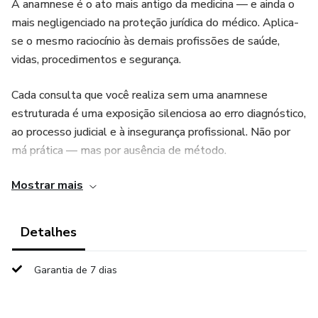
A anamnese é o ato mais antigo da medicina — e ainda o
mais negligenciado na proteção jurídica do médico. Aplica-
se o mesmo raciocínio às demais profissões de saúde,
vidas, procedimentos e segurança.
Cada consulta que você realiza sem uma anamnese
estruturada é uma exposição silenciosa ao erro diagnóstico,
ao processo judicial e à insegurança profissional. Não por
má prática — mas por ausência de método.
Mostrar mais
Anamnese Estratégica é o guia prático impresso que
transforma a sua coleta de história clínica em proteção
jurídica, em diagnóstico mais preciso e em uma relação
Detalhes
médico-paciente mais sólida.
Garantia de 7 dias
Escrito pelo Prof. Pedro Fernandes e Prof. Luiz Fernando
Moreira, este livro reúne o que a faculdade não ensinou:
como conduzir a anamnese com intenção clínica e