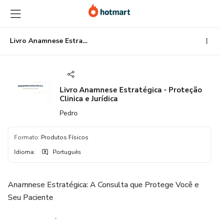
Ir
Ir
Ir
para
para
para
o
o
o
conteúdo
pagamento
rodapé
Livro Anamnese Estratégica - Proteção Clinica e Jurídica
principal
Livro Anamnese Estratégica - Proteção
Clinica e Jurídica
Pedro
Formato
:
Produtos Físicos
Idioma
:
Português
Anamnese Estratégica: A Consulta que Protege Você e
Seu Paciente