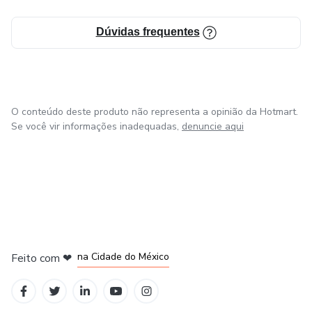
Para quem é este livro:
Dúvidas frequentes
Médicos em qualquer fase da carreira que querem atender
com mais segurança, profissionais de saúde que lidem com
vidas e procedimentos e queiram comunicar com mais
clareza.
O conteúdo deste produto não representa a opinião da Hotmart.
Se você vir informações inadequadas,
denuncie aqui
A consulta começa muito antes do diagnóstico. Comece
pelo começo — com método.
em Bogotá
em Amsterdam
em Madrid
na Cidade do México
Feito com
❤
em Belo Horizonte