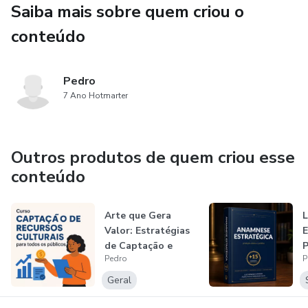
Saiba mais sobre quem criou o
consciência legal.
conteúdo
O que você vai encontrar:
Pedro
→ A estrutura completa de uma anamnese com valor
7 Ano Hotmarter
probatório real
→ Os erros mais comuns que transformam a consulta em
passivo jurídico
Outros produtos de quem criou esse
conteúdo
→ Como documentar com precisão sem perder fluidez no
atendimento
Arte que Gera
L
Valor: Estratégias
E
→ A linguagem certa para registros que protegem médico
de Captação e
P
e paciente
Pedro
P
Sustentabilid...
J
Geral
→ Casos clínicos comentados com análise jurídica aplicada