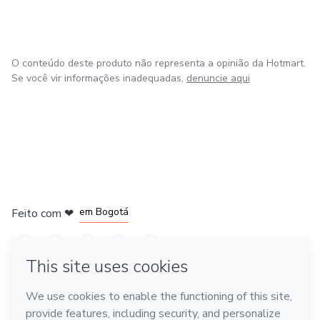
essencial para trás.
O conteúdo deste produto não representa a opinião da Hotmart.
Se você vir informações inadequadas,
denuncie aqui
em Amsterdam
em Madrid
em Bogotá
Feito com
❤
em Belo Horizonte
na Cidade do México
Conheça a Hotmart