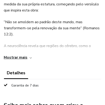
medida da sua própria estatura, começando pelo versículo
que inspira esta obra:
“Não se amoldem ao padrão deste mundo, mas
transformem-se pela renovação da sua mente” (Romanos
12:2).
A neurociência revela que regiões do cérebro, como o
córtex pré-frontal, podem ser treinadas para regular
Mostrar mais
impulsos e direcionar decisões. Quando olhamos por essa
lente, reforçada pela Palavra, percebemos uma
perspectiva profunda: a Bíblia como autoridade
Detalhes
comportamental, a ciência como testemunha. Ambas
apontam para o mesmo caminho; transformação pela
Garantia de 7 dias
renovação da mente, aplicável na vida real.
Este é o chamado desta coletânea: cultivar ideias,