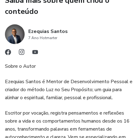
Saiba mais sobre quem criou o
transformar hábitos, treinar habilidades para enxergar o
mundo com novos olhos. Cada reflexão foi pensada para
conteúdo
que você possa testá-la, sentir o impacto e aplicar em sua
própria jornada.
Ezequias Santos
7 Ano Hotmarter
O que começou como vocação nos cômodos e quintal de
casa vem sendo aprimorado em cursos de neurociência
comportamental e neuromarketing na Universidade de
Chicago e na escola de negócios de Copenhagen. O que
Sobre o Autor
comecei a escrever aos 16 anos, provando no fogo da
prática cotidiana, chega agora às suas mãos. Que cada
Ezequias Santos é Mentor de Desenvolvimento Pessoal e
reflexão te guie para encontrar e viver intensamente seu
criador do método Luz no Seu Propósito; um guia para
propósito.
alinhar o espiritual, familiar, pessoal e profissional.
Escritor por vocação, registra pensamentos e reflexões
sobre a vida e os comportamentos humanos desde os 16
anos, transformando palavras em ferramentas de
autoconhecimento e clareza. Vem se especializando em