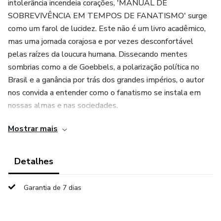
intolerância incendeia corações, 'MANUAL DE
SOBREVIVÊNCIA EM TEMPOS DE FANATISMO' surge
como um farol de lucidez. Este não é um livro acadêmico,
mas uma jornada corajosa e por vezes desconfortável
pelas raízes da loucura humana. Dissecando mentes
sombrias como a de Goebbels, a polarização política no
Brasil e a ganância por trás dos grandes impérios, o autor
nos convida a entender como o fanatismo se instala em
nossas almas e nas sociedades.
Mostrar mais
Descubra como a manipulação de massas, o culto ao CEO
e a busca por pertencimento nos tornam vulneráveis à
cegueira voluntária. Mas não se engane: este manual vai
Detalhes
além do diagnóstico. Ele oferece antídotos poderosos
forjados na filosofia antiga e na sabedoria moderna.
Garantia de 7 dias
Aprenda a cultivar a dúvida, a desafiar suas próprias bolhas
e a usar o conhecimento como o escudo mais eficaz contra
a tirania.