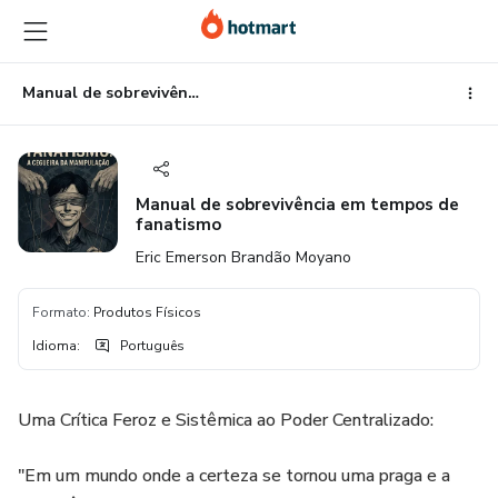
Ir
Ir
Ir
para
para
para
o
o
o
conteúdo
pagamento
rodapé
Manual de sobrevivência em tempos de fanatismo
principal
Manual de sobrevivência em tempos de
fanatismo
Eric Emerson Brandão Moyano
Formato
:
Produtos Físicos
Idioma
:
Português
Uma Crítica Feroz e Sistêmica ao Poder Centralizado:
"Em um mundo onde a certeza se tornou uma praga e a