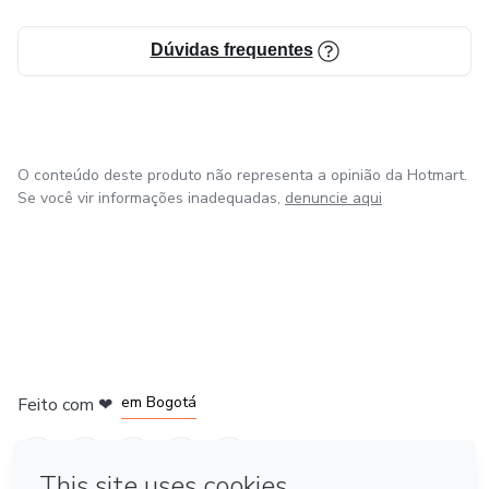
Dúvidas frequentes
O conteúdo deste produto não representa a opinião da Hotmart.
Se você vir informações inadequadas,
denuncie aqui
em Amsterdam
em Madrid
em Bogotá
Feito com
❤
em Belo Horizonte
na Cidade do México