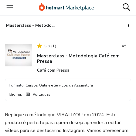
Ir
Ir
Ir
para
para
para
o
o
o
conteúdo
pagamento
rodapé
Masterclass - Metodologia Café com Pressa
principal
5.0
(
1
)
Masterclass - Metodologia Café com
Pressa
Café com Pressa
Formato
:
Cursos Online e Serviços de Assinatura
Idioma
:
Português
Replique o método que VIRALIZOU em 2024. Este
produto é perfeito para quem deseja aprender a editar
vídeos para se destacar no Instagram. Vamos oferecer um