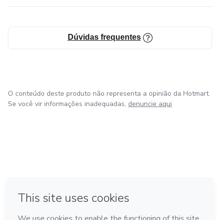
Dúvidas frequentes
O conteúdo deste produto não representa a opinião da Hotmart.
Se você vir informações inadequadas,
denuncie aqui
em Amsterdam
em Madrid
em Bogotá
Feito com
❤
em Belo Horizonte
na Cidade do México