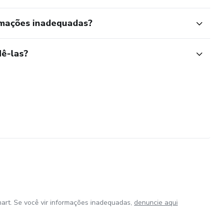
rmações inadequadas?
ê-las?
art. Se você vir informações inadequadas,
denuncie aqui