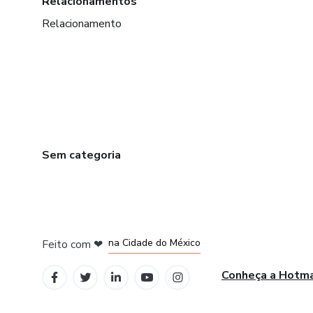
Relacionamentos
Relacionamento
Sem categoria
em Bogotá
em Amsterdam
em Madrid
na Cidade do México
Feito com
❤
em Belo Horizonte
Conheça a Hotm