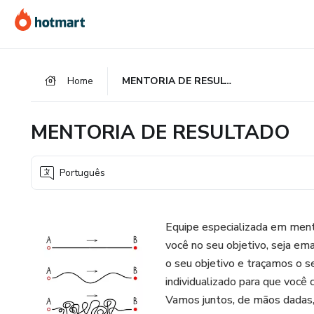
Ir
Ir
Ir
para
para
para
o
o
o
conteúdo
pagamento
rodapé
Home
MENTORIA DE RESULTADO
principal
MENTORIA DE RESULTADO
Português
Equipe especializada em mento
você no seu objetivo, seja ema
o seu objetivo e traçamos o
individualizado para que você 
Vamos juntos, de mãos dadas