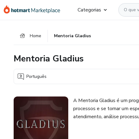
Ir
Ir
Ir
Categorias
para
para
para
o
o
o
conteúdo
pagamento
rodapé
Home
Mentoria Gladius
principal
Mentoria Gladius
Português
A Mentoria Gladius é um pro
processos e se tornar um espec
atendimento, análise processu