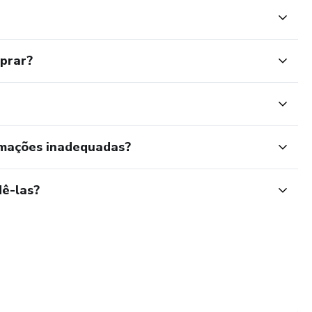
mprar?
rmações inadequadas?
ê-las?