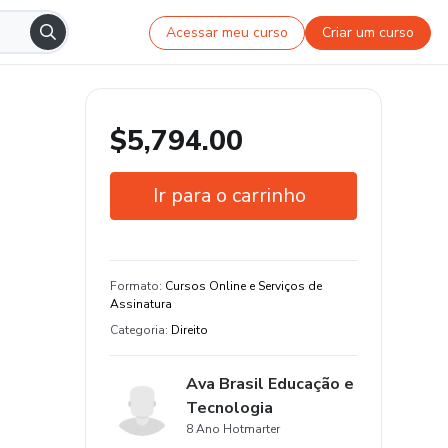
Acessar meu curso
Criar um curso
$5,794.00
Ir para o carrinho
Garantia de 7 dias
Formato
:
Cursos Online e Serviços de
Assinatura
Categoria
:
Direito
Ava Brasil Educação e
Tecnologia
8 Ano Hotmarter