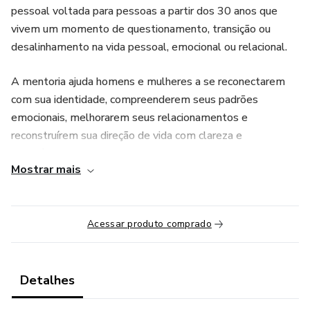
pessoal voltada para pessoas a partir dos 30 anos que
vivem um momento de questionamento, transição ou
desalinhamento na vida pessoal, emocional ou relacional.
A mentoria ajuda homens e mulheres a se reconectarem
com sua identidade, compreenderem seus padrões
emocionais, melhorarem seus relacionamentos e
reconstruírem sua direção de vida com clareza e
consciência.
Mostrar mais
Por meio de encontros guiados, exercícios práticos e um
método estruturado, o UPsider conduz o participante a sair
do automático, tomar decisões mais alinhadas e
Acessar produto comprado
transformar a chamada “crise dos 30” em um ponto de
virada para crescimento pessoal e emocional.
Detalhes
O foco não é motivação passageira, mas autoconhecimento