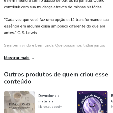
e nem melhora sem o auxílio de outros na jornada. Quero
contribuir com sua mudança através de minhas histórias.
"Cada vez que você faz uma opção está transformando sua
essência em alguma coisa um pouco diferente do que era
antes." C. S. Lewis
Seja bem vindo e bem vinda. Que possamos trilhar juntos
na melhoria deste mundo que começa em nós.
Mostrar mais
Outros produtos de quem criou esse
conteúdo
Devocionais
E
matinais
G
Marcelo Joaquim
M