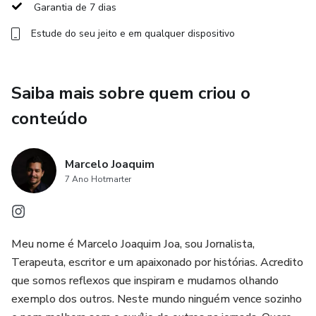
aplicado à vida real, promovendo equilíbrio emocional,
Garantia de 7 dias
segurança nas escolhas e evolução pessoal.
Estude do seu jeito e em qualquer dispositivo
📌 Atendimento online
Saiba mais sobre quem criou o
📌 Mentoria em grupo e individual
conteúdo
📌 Para homens e mulheres 30+
Marcelo Joaquim
7 Ano Hotmarter
Meu nome é Marcelo Joaquim Joa, sou Jornalista,
Terapeuta, escritor e um apaixonado por histórias. Acredito
que somos reflexos que inspiram e mudamos olhando
exemplo dos outros. Neste mundo ninguém vence sozinho