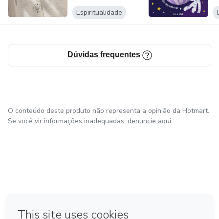
Espiritualidade
Dúvidas frequentes
O conteúdo deste produto não representa a opinião da Hotmart.
Se você vir informações inadequadas,
denuncie aqui
em Amsterdam
em Madrid
em Bogotá
Feito com
❤