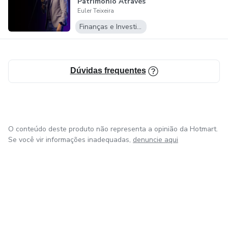
Patrimônio Através
Euler Teixeira
da Construçã...
Finanças e Investimentos
Dúvidas frequentes
O conteúdo deste produto não representa a opinião da Hotmart.
Se você vir informações inadequadas,
denuncie aqui
em Bogotá
em Amsterdam
em Madrid