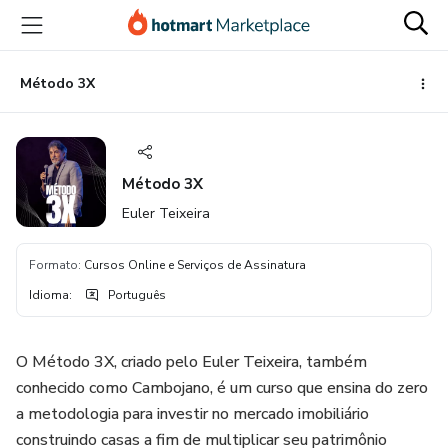
Ir
Ir
Ir
para
para
para
o
o
o
conteúdo
pagamento
rodapé
Método 3X
principal
Método 3X
Euler Teixeira
Formato
:
Cursos Online e Serviços de Assinatura
Idioma
:
Português
O Método 3X, criado pelo Euler Teixeira, também
conhecido como Cambojano, é um curso que ensina do zero
a metodologia para investir no mercado imobiliário
construindo casas a fim de multiplicar seu patrimônio