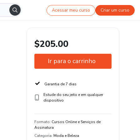
Acessar meu curso
Criar um curso
$205.00
Ir para o carrinho
Garantia de 7 dias
Estude do seu jeito e em qualquer
dispositivo
Formato
:
Cursos Online e Serviços de
Assinatura
Categoria
:
Moda e Beleza