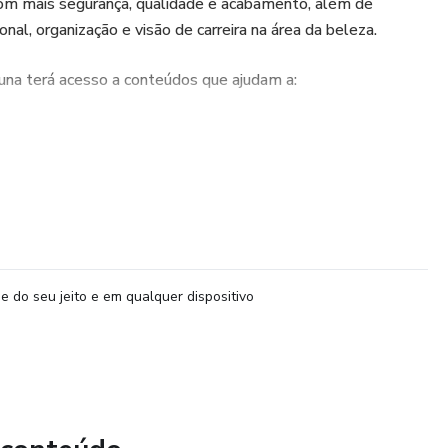
om mais segurança, qualidade e acabamento, além de
onal, organização e visão de carreira na área da beleza.
una terá acesso a conteúdos que ajudam a:
nicas essenciais para unhas
antes
tender clientes
 crescer e se posicionar como manicure
e do seu jeito e em qualquer dispositivo
permitindo que a aluna estude no seu ritmo, de onde estiver,
da Hotmart.
indicado para quem busca aprendizado estruturado,
ho mais claro para transformar o conhecimento em