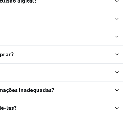
clusão digital?
mprar?
rmações inadequadas?
ê-las?