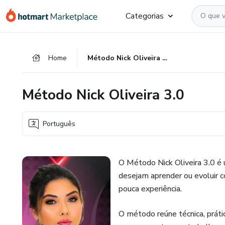
Ir
Ir
Ir
Categorias
para
para
para
o
o
o
conteúdo
pagamento
rodapé
Home
Método Nick Oliveira 3.0
principal
Método Nick Oliveira 3.0
Português
O Método Nick Oliveira 3.0 é
desejam aprender ou evoluir
pouca experiência.
O método reúne técnica, práti