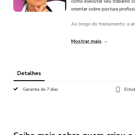
como executar seu trabalho c
orientar sobre postura profissi
Ao longo do treinamento, a al
- Desenvolver habilidades téc
Mostrar mais
- Evitar erros comuns de inici
- Ganhar mais confiança para a
Detalhes
- Ter mais clareza sobre como
Garantia de 7 dias
Estud
O curso é totalmente online, 
com acesso pela plataforma 
O Método Nick Oliveira 3.0 é 
orientação prática e um camin