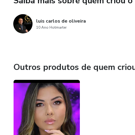
Saiba mais sobre quem criou o
oportunidade profissional.
luis carlos de oliveira
10 Ano Hotmarter
Outros produtos de quem crio