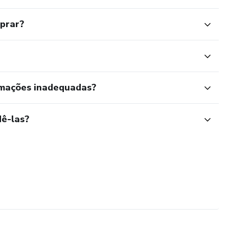
mprar?
rmações inadequadas?
ê-las?