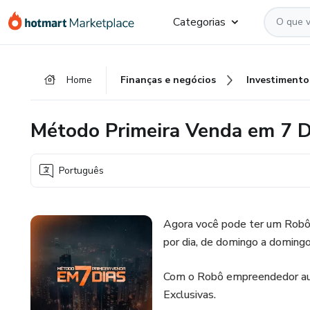
Ir
Ir
Ir
Categorias
para
para
para
o
o
o
conteúdo
pagamento
rodapé
Home
Finanças e negócios
Investimento
principal
Método Primeira Venda em 7 D
Português
Agora você pode ter um Robô
por dia, de domingo a domingo
Com o Robô empreendedor auto
Exclusivas.