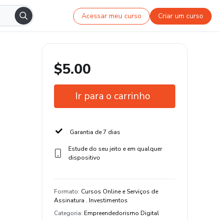
Acessar meu curso
Criar um curso
$5.00
Ir para o carrinho
Garantia de 7 dias
Estude do seu jeito e em qualquer
dispositivo
Formato
:
Cursos Online e Serviços de
Assinatura . Investimentos
Categoria
:
Empreendedorismo Digital