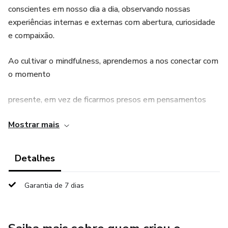
conscientes em nosso dia a dia, observando nossas
experiências internas e externas com abertura, curiosidade
e compaixão.
Ao cultivar o mindfulness, aprendemos a nos conectar com
o momento
presente, em vez de ficarmos presos em pensamentos
sobre o passado ou
Mostrar mais
preocupações com o futuro. Isso nos ajuda a lidar melhor
com o estresse, a
Detalhes
ansiedade e outras emoções difíceis, aumentando nosso
Garantia de 7 dias
bem-estar geral. Além disso, a prática do mindfulness
pode trazer benefícios físicos, como melhora da qualidade
do sono e do sistema imunológico.