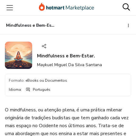
Ir
Ir
Ir
para
para
para
o
o
o
conteúdo
pagamento
rodapé
Mindfulness e Bem-Estar.
principal
Mindfulness e Bem-Estar.
Maykuel Miguel Da Silva Santana
Formato
:
eBooks ou Documentos
Idioma
:
Português
O mindfulness, ou atenção plena, é uma prática milenar
originária de tradições budistas que tem ganhado cada vez
mais espaço no Ocidente nos últimos anos. Trata-se de
uma abordagem que nos ensina a estar mais presentes e