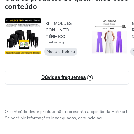
conteúdo
KIT MOLDES
CONJUNTO
TÉRMICO
C
Criative wg
Moda e Beleza
Dúvidas frequentes
O conteúdo deste produto não representa a opinião da Hotmart.
Se você vir informações inadequadas,
denuncie aqui