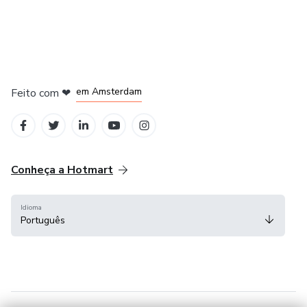
em Madrid
em Amsterdam
Feito com
❤
em Belo Horizonte
na Cidade do México
em Bogotá
Conheça a Hotmart
Idioma
Português