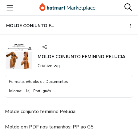
Ir
Ir
Ir
para
para
para
o
o
o
conteúdo
pagamento
rodapé
MOLDE CONJUNTO FEMININO PELÚCIA
principal
MOLDE CONJUNTO FEMININO PELÚCIA
Criative wg
Formato
:
eBooks ou Documentos
Idioma
:
Português
Molde conjunto feminino Pelúcia
Molde em PDF nos tamanhos: PP ao G5