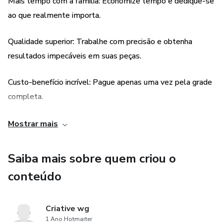
Mais tempo com a família: Economize tempo e dedique-se
dentro do outro.- Testado e aprovado por modelista.-
ao que realmente importa.
Acompanha ficha técnica.- Moldes numerados e fáceis de
imprimir.- Imprima em casa ou na gráfica- Tabela de
Qualidade superior: Trabalhe com precisão e obtenha
Medidas ABNT Industrial- Molde feito para costureiras
resultados impecáveis em suas peças.
iniciantes ou profissionais.
Custo-benefício incrível: Pague apenas uma vez pela grade
completa.
Durabilidade: Imprima o molde uma vez e use-o em vários
Mostrar mais
projetos.
Saiba mais sobre quem criou o
Parabéns por escolher esta modelagem incrível!
conteúdo
Desejamos uma ótima costura e muito sucesso!
Criative wg
1 Ano Hotmarter