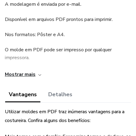
A modelagem é enviada por e-mail.
Disponível em arquivos PDF prontos para imprimir.
Nos formatos: Pôster e A4.
O molde em PDF pode ser impresso por qualquer
impressora.
O molde foi testado e aprovado por modelista.
Mostrar mais
Cotas em acordo com a tabela de medidas....
Vantagens
Detalhes
Molde com detalhes técnicos que auxiliam na confeção do
projeto.
Utilizar moldes em PDF traz inúmeras vantagens para a
costureira. Confira alguns dos benefícios:
Tecidos sugeridos: pelucia, plush, fleece, veludo- Receba o
acesso por e-mail.- Moldes graduados e agrupados um