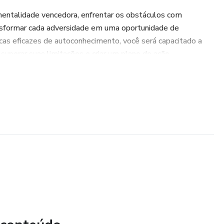
entalidade vencedora, enfrentar os obstáculos com
ansformar cada adversidade em uma oportunidade de
cas eficazes de autoconhecimento, você será capacitado a
, superar suas limitações e criar um plano de ação
 tão almejado sucesso em todas as áreas da sua vida.