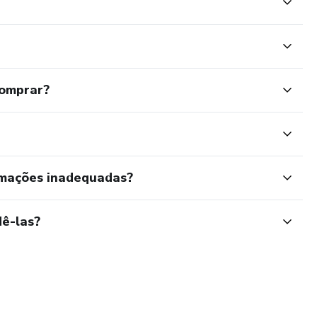
comprar?
rmações inadequadas?
ê-las?