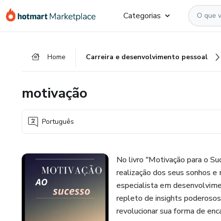
Ir
Ir
Ir
Categorias
para
para
para
o
o
o
conteúdo
pagamento
rodapé
Home
Carreira e desenvolvimento pessoal
principal
motivação
Português
No livro "Motivação para o Su
realização dos seus sonhos e
especialista em desenvolvimen
repleto de insights poderosos
revolucionar sua forma de enca