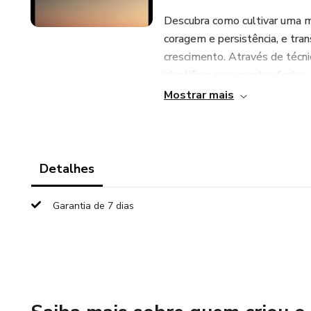
Descubra como cultivar uma m
coragem e persistência, e tr
crescimento. Através de técni
identificar seus pontos fortes
personalizado para alcançar o
Mostrar mais
Detalhes
Garantia de 7 dias