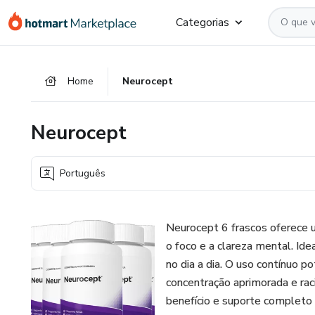
Ir
Ir
Ir
Categorias
para
para
para
o
o
o
conteúdo
pagamento
rodapé
Home
Neurocept
principal
Neurocept
Português
Neurocept 6 frascos oferece u
o foco e a clareza mental. I
no dia a dia. O uso contínuo p
concentração aprimorada e raci
benefício e suporte completo