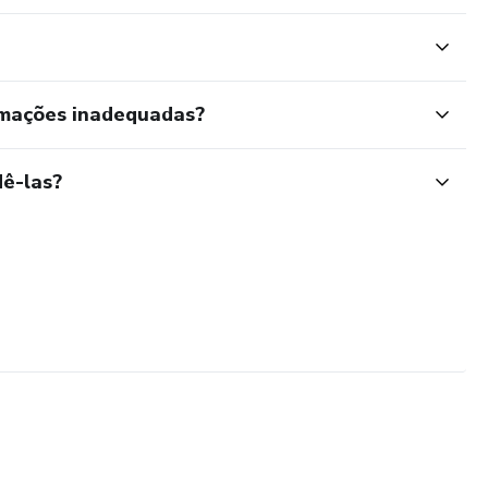
rmações inadequadas?
ê-las?