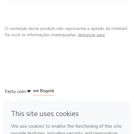
O conteúdo deste produto não representa a opinião da Hotmart.
Se você vir informações inadequadas,
denuncie aqui
em Amsterdam
em Madrid
em Bogotá
Feito com
❤
em Belo Horizonte
na Cidade do México
Conheça a Hotmart