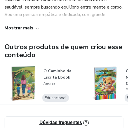
saudável, sempre buscando equilíbrio entre mente e corpo.
Sou uma pessoa empática e dedicada, com grande
satisfação em ajudar os outros a alcançarem seus
Mostrar mais
objetivos, seja no aprendizado, na vida pessoal ou
profissional.
Outros produtos de quem criou esse
conteúdo
O Caminho da
O
Escrita Ebook
M
C
Andrea
A
B
H
Educacional
Dúvidas frequentes