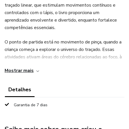
traçado linear, que estimulam movimentos contínuos e
controlados com o lápis, o livro proporciona um
aprendizado envolvente e divertido, enquanto fortalece
competências essenciais.
O ponto de partida está no movimento de pinça, quando a
criança começa a explorar o universo do traçado. Essas
atividades ativam áreas do cérebro relacionadas ao foco, à
memorização e à coordenação motora fina, criando uma
Mostrar mais
base sólida para a alfabetização. O material combina a
diversão de atividades criativas com a seriedade do
desenvolvimento pedagógico, garantindo que o
Detalhes
aprendizado seja eficaz e prazeroso.
Garantia de 7 dias