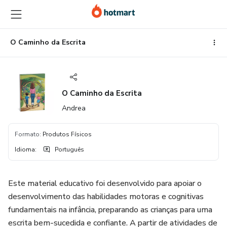
Ir
Ir
Ir
para
para
para
o
o
o
conteúdo
pagamento
rodapé
O Caminho da Escrita
principal
O Caminho da Escrita
Andrea
Formato
:
Produtos Físicos
Idioma
:
Português
Este material educativo foi desenvolvido para apoiar o
desenvolvimento das habilidades motoras e cognitivas
fundamentais na infância, preparando as crianças para uma
escrita bem-sucedida e confiante. A partir de atividades de