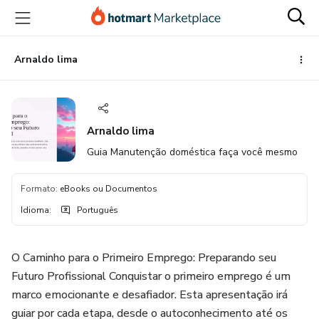
Ir
Ir
Ir
para
para
para
o
o
o
conteúdo
pagamento
rodapé
Arnaldo lima
principal
Arnaldo lima
Guia Manutenção doméstica faça você mesmo
Formato
:
eBooks ou Documentos
Idioma
:
Português
O Caminho para o Primeiro Emprego: Preparando seu
Futuro Profissional Conquistar o primeiro emprego é um
marco emocionante e desafiador. Esta apresentação irá
guiar por cada etapa, desde o autoconhecimento até os