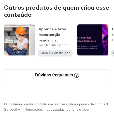
Outros produtos de quem criou esse
conteúdo
Aprenda a fazer
D
manutenção
t
residencial
Guia Manutenção doméstica faça você mesmo
Casa e Construção
Dúvidas frequentes
O conteúdo deste produto não representa a opinião da Hotmart.
Se você vir informações inadequadas,
denuncie aqui