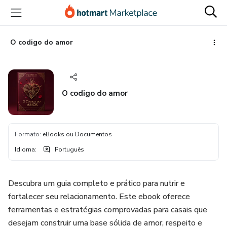
Ir
Ir
Ir
para
para
para
o
o
o
conteúdo
pagamento
rodapé
O codigo do amor
principal
O codigo do amor
Formato
:
eBooks ou Documentos
Idioma
:
Português
Descubra um guia completo e prático para nutrir e
fortalecer seu relacionamento. Este ebook oferece
ferramentas e estratégias comprovadas para casais que
desejam construir uma base sólida de amor, respeito e