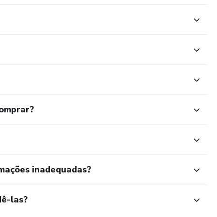
comprar?
rmações inadequadas?
ê-las?