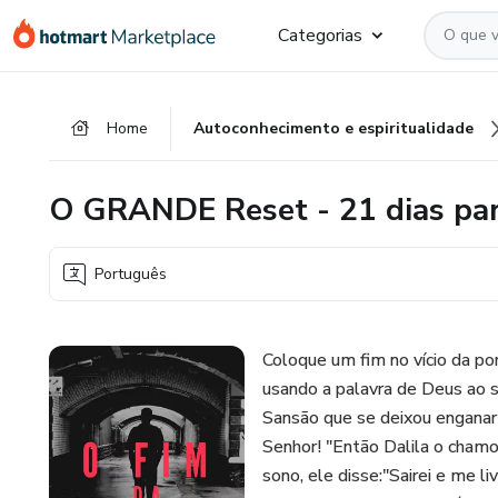
Ir
Ir
Ir
Categorias
para
para
para
o
o
o
conteúdo
pagamento
rodapé
Home
Autoconhecimento e espiritualidade
principal
O GRANDE Reset - 21 dias para
Português
Coloque um fim no vício da po
usando a palavra de Deus ao s
Sansão que se deixou enganar 
Senhor! "Então Dalila o chamo
sono, ele disse:"Sairei e me l