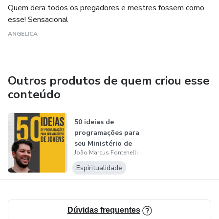
Quem dera todos os pregadores e mestres fossem como
2016, formou-se como bacharel em Teologia pela
esse! Sensacional
Faculdade Teológica Sul Americana de Londrina-PR.
ANGELICA
É casado com Rafaela, sua amada esposa e companheira
Outros produtos de quem criou esse
de ministério. Juntos lideram o Legacy Jovens de sua igreja
conteúdo
local, em São Paulo.
50 ideias de
programações para
seu Ministério de
João Marcus Fontenelli
Jovens
Espiritualidade
Dúvidas frequentes