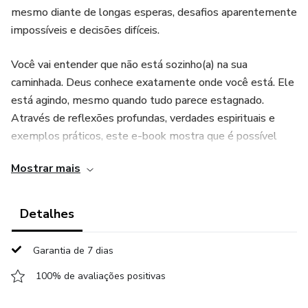
mesmo diante de longas esperas, desafios aparentemente
impossíveis e decisões difíceis.
Você vai entender que não está sozinho(a) na sua
caminhada. Deus conhece exatamente onde você está. Ele
está agindo, mesmo quando tudo parece estagnado.
Através de reflexões profundas, verdades espirituais e
exemplos práticos, este e-book mostra que é possível
viver uma vida que desafia as probabilidades quando se
Mostrar mais
escolhe confiar, obedecer e manter a fé.
Temas como ansiedade, propósito, fidelidade e o poder da
Detalhes
oração são tratados com sensibilidade, clareza e
autoridade bíblica. É uma mensagem que confronta,
Garantia de 7 dias
consola e transforma — ideal para quem busca respostas,
100% de avaliações positivas
direção ou simplesmente um renovo espiritual.