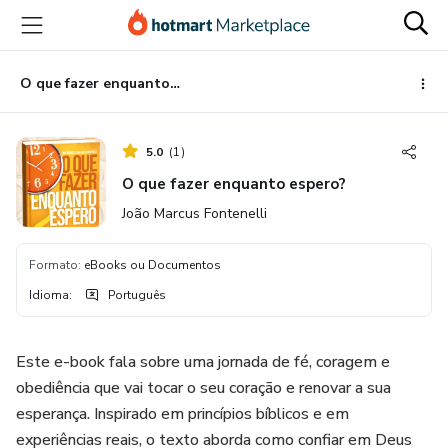
Ir
Ir
Ir
para
para
para
o
o
o
conteúdo
pagamento
rodapé
O que fazer enquanto espero?
principal
5.0
(
1
)
O que fazer enquanto espero?
João Marcus Fontenelli
Formato
:
eBooks ou Documentos
Idioma
:
Português
Este e-book fala sobre uma jornada de fé, coragem e
obediência que vai tocar o seu coração e renovar a sua
esperança. Inspirado em princípios bíblicos e em
experiências reais, o texto aborda como confiar em Deus