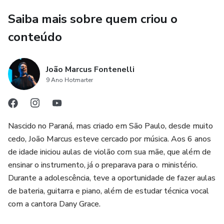
Se você deseja fortalecer sua vida com Deus, alinhar seus
relacionamentos à vontade d’Ele e desenvolver uma fé
Saiba mais sobre quem criou o
que não se abala com as circunstâncias, este e-book foi
conteúdo
feito para você. Prepare-se para enxergar com os olhos da
fé, ouvir a voz de Deus em meio à espera e permanecer
firme nas promessas que Ele já fez ao seu coração.
João Marcus Fontenelli
9 Ano Hotmarter
Nascido no Paraná, mas criado em São Paulo, desde muito
cedo, João Marcus esteve cercado por música. Aos 6 anos
de idade iniciou aulas de violão com sua mãe, que além de
ensinar o instrumento, já o preparava para o ministério.
Durante a adolescência, teve a oportunidade de fazer aulas
de bateria, guitarra e piano, além de estudar técnica vocal
com a cantora Dany Grace.