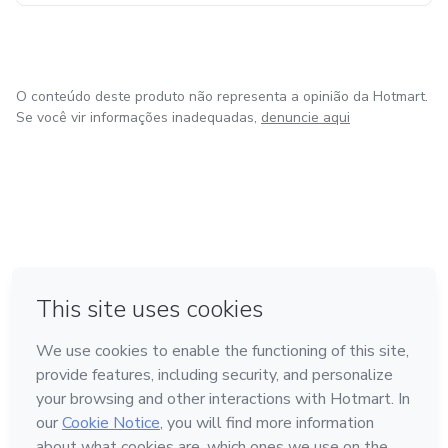
O conteúdo deste produto não representa a opinião da Hotmart.
Se você vir informações inadequadas,
denuncie aqui
em Amsterdam
em Madrid
em Bogotá
Feito com
❤
em Belo Horizonte
na Cidade do México
Conheça a Hotmart