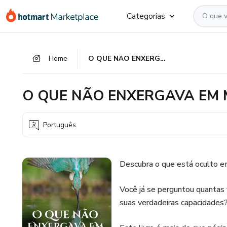
Ir
Ir
Ir
Categorias
para
para
para
o
o
o
conteúdo
pagamento
rodapé
Home
O QUE NÃO ENXERGAVA EM MIM
principal
O QUE NÃO ENXERGAVA EM 
Português
Descubra o que está oculto em
Você já se perguntou quantas 
suas verdadeiras capacidade