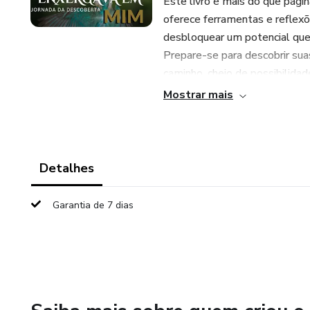
Este livro é mais do que págin
oferece ferramentas e reflexõ
desbloquear um potencial que
Prepare-se para descobrir sua
caminho, cheio de possibilidad
Mostrar mais
Dê o primeiro passo rumo ao 
esteve em você!
Detalhes
Garantia de 7 dias