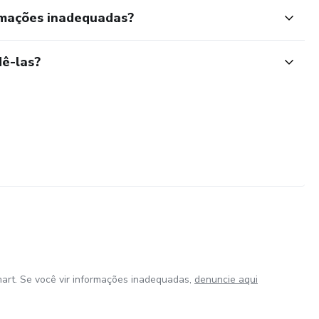
rmações inadequadas?
ê-las?
art. Se você vir informações inadequadas,
denuncie aqui