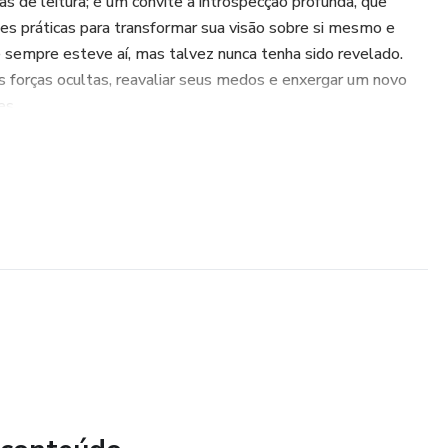
as de leitura; é um convite à introspecção profunda, que
es práticas para transformar sua visão sobre si mesmo e
 sempre esteve aí, mas talvez nunca tenha sido revelado.
s forças ocultas, reavaliar seus medos e enxergar um novo
es
autoconhecimento e permita-se enxergar o que sempre