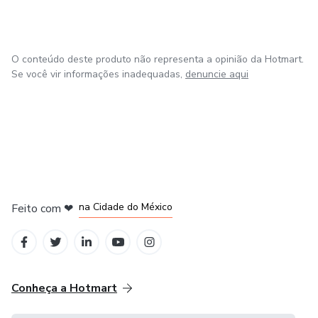
O conteúdo deste produto não representa a opinião da Hotmart.
Se você vir informações inadequadas,
denuncie aqui
em Bogotá
em Amsterdam
em Madrid
na Cidade do México
Feito com
❤
em Belo Horizonte
Conheça a Hotmart