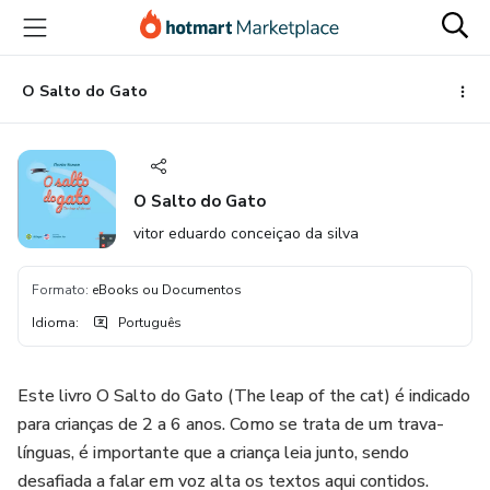
Ir
Ir
Ir
para
para
para
o
o
o
conteúdo
pagamento
rodapé
O Salto do Gato
principal
O Salto do Gato
vitor eduardo conceiçao da silva
Formato
:
eBooks ou Documentos
Idioma
:
Português
Este livro O Salto do Gato (The leap of the cat) é indicado
para crianças de 2 a 6 anos. Como se trata de um trava-
línguas, é importante que a criança leia junto, sendo
desafiada a falar em voz alta os textos aqui contidos.