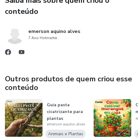
Saiba mais sobre quem criou o
conteúdo
emerson aquino alves
7 Ano Hotmarter
Outros produtos de quem criou esse
conteúdo
Guia pasta
C
cicatrizante para
m
plantas
e
emerson aquino alves
Animais e Plantas