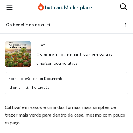
Ir
Ir
Ir
para
para
para
o
o
o
conteúdo
pagamento
rodapé
Os benefícios de cultivar em vasos
principal
Os benefícios de cultivar em vasos
emerson aquino alves
Formato
:
eBooks ou Documentos
Idioma
:
Português
Cultivar em vasos é uma das formas mais simples de
trazer mais verde para dentro de casa, mesmo com pouco
espaço.