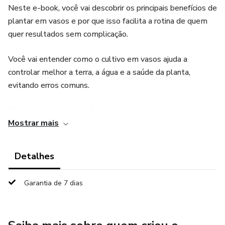
Neste e-book, você vai descobrir os principais benefícios de
plantar em vasos e por que isso facilita a rotina de quem
quer resultados sem complicação.
Você vai entender como o cultivo em vasos ajuda a
controlar melhor a terra, a água e a saúde da planta,
evitando erros comuns.
Também vai ver como é possível ter mais beleza, bem
Mostrar mais
estar e até colheitas no dia a dia, com praticidade e
organização.
Detalhes
Se você quer começar do jeito certo e sentir orgulho do
seu cantinho, este guia vai te abrir os olhos.
Garantia de 7 dias