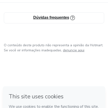
Dúvidas frequentes
O conteúdo deste produto não representa a opinião da Hotmart.
Se você vir informações inadequadas,
denuncie aqui
em Madrid
em Amsterdam
Feito com
❤
em Belo Horizonte
na Cidade do México
em Bogotá