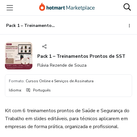
Ir
Ir
Ir
para
para
para
o
o
o
conteúdo
pagamento
rodapé
Pack 1 – Treinamentos Prontos de SST
principal
Pack 1 – Treinamentos Prontos de SST
Flávia Rezende de Souza
Formato
:
Cursos Online e Serviços de Assinatura
Idioma
:
Português
Kit com 6 treinamentos prontos de Saúde e Segurança do
Trabalho em slides editáveis, para técnicos aplicarem em
empresas de forma prática, organizada e profissional.