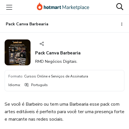
Ir
Ir
Ir
para
para
para
o
o
o
conteúdo
pagamento
rodapé
Pack Canva Barbearia
principal
Pack Canva Barbearia
RMD Negócios Digitais.
Formato
:
Cursos Online e Serviços de Assinatura
Idioma
:
Português
Se você é Barbeiro ou tem uma Barbearia esse pack com
artes editáveis é perfeito para você ter uma presença forte
e marcante nas redes sociais.