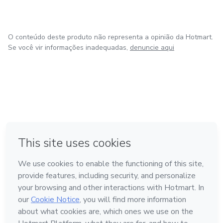
O conteúdo deste produto não representa a opinião da Hotmart.
Se você vir informações inadequadas,
denuncie aqui
em Amsterdam
em Madrid
em Bogotá
Feito com
❤
em Belo Horizonte
na Cidade do México
Conheça a Hotmart