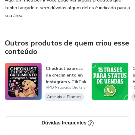
Aqui em meu perfil você pode ver alguns produtos que
tenho lançado e sem dúvidas algum deles é indicado para a
sua área.
Outros produtos de quem criou esse
conteúdo
Checklist express
1
de crecimiento en
p
Instagram y TikTok
RMD Negócios Digitais.
R
Animais e Plantas
Dúvidas frequentes