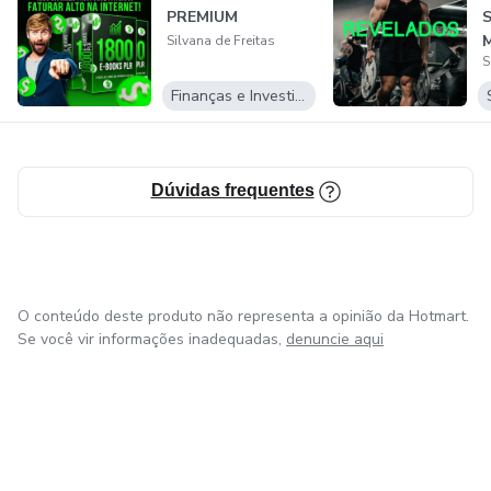
PREMIUM
Silvana de Freitas
S
e
g
Finanças e Investimentos
Dúvidas frequentes
O conteúdo deste produto não representa a opinião da Hotmart.
Se você vir informações inadequadas,
denuncie aqui