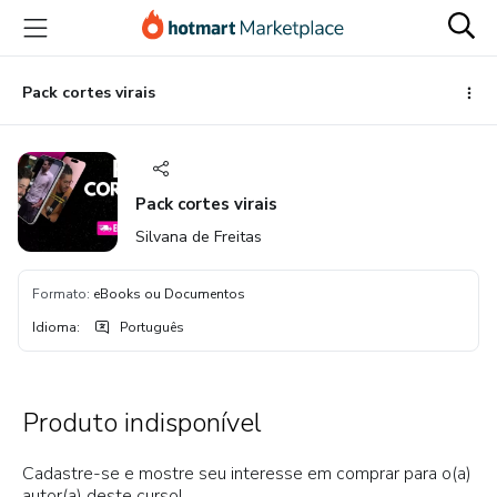
Ir
Ir
Ir
para
para
para
o
o
o
conteúdo
pagamento
rodapé
Pack cortes virais
principal
Pack cortes virais
Silvana de Freitas
Formato
:
eBooks ou Documentos
Idioma
:
Português
Produto indisponível
Cadastre-se e mostre seu interesse em comprar para o(a)
autor(a) deste curso!