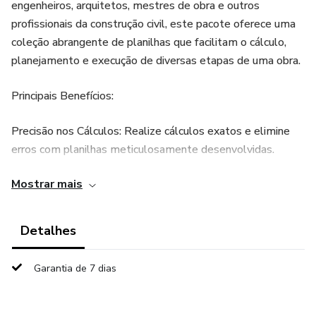
engenheiros, arquitetos, mestres de obra e outros
profissionais da construção civil, este pacote oferece uma
coleção abrangente de planilhas que facilitam o cálculo,
planejamento e execução de diversas etapas de uma obra.
Principais Benefícios:
Precisão nos Cálculos: Realize cálculos exatos e elimine
erros com planilhas meticulosamente desenvolvidas.
Mostrar mais
Economia de Tempo: Acelere seus projetos com
ferramentas que simplificam processos complexos,
economizando tempo e esforço.
Detalhes
Facilidade de Uso: Interface amigável e intuitiva, ideal
Garantia de 7 dias
tanto para iniciantes quanto para profissionais experientes.
Customização: Personalize as planilhas de acordo com as