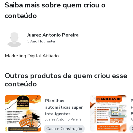
Saiba mais sobre quem criou o
necessidades específicas do seu projeto, garantindo
flexibilidade e adaptabilidade.
conteúdo
Juarez Antonio Pereira
5 Ano Hotmarter
Marketing Digital Afiliado
Outros produtos de quem criou esse
conteúdo
Planilhas
automáticas super
inteligentes
Juarez Antonio Pereira
J
Casa e Construção