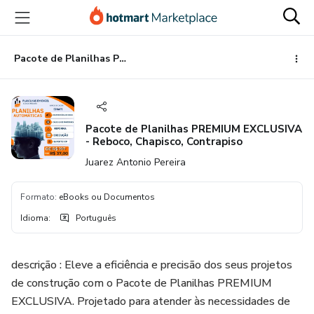
Ir
Ir
Ir
para
para
para
o
o
o
conteúdo
pagamento
rodapé
Pacote de Planilhas PREMIUM EXCLUSIVA - Reboco, Chapisco, Contrapiso
principal
Pacote de Planilhas PREMIUM EXCLUSIVA
- Reboco, Chapisco, Contrapiso
Juarez Antonio Pereira
Formato
:
eBooks ou Documentos
Idioma
:
Português
descrição : Eleve a eficiência e precisão dos seus projetos
de construção com o Pacote de Planilhas PREMIUM
EXCLUSIVA. Projetado para atender às necessidades de