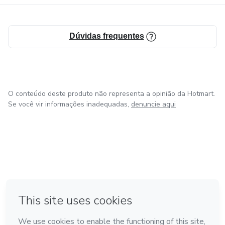
Dúvidas frequentes
O conteúdo deste produto não representa a opinião da Hotmart.
Se você vir informações inadequadas,
denuncie aqui
em Madrid
Feito com
❤
em Belo Horizonte
na Cidade do México
em Bogotá
em Amsterdam