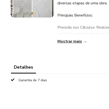
diversas etapas de uma obra.
Principais Benefícios:
Precisão nos Cálculos: Realize
meticulosamente desenvolvid
Mostrar mais
Economia de Tempo: Acelere 
complexos, economizando tem
Facilidade de Uso: Interface am
Detalhes
profissionais experientes.
Garantia de 7 dias
Customização: Personalize as 
projeto, garantindo flexibilida