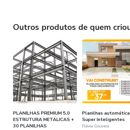
Aqui, compartilho soluções práticas, conhecimento estrat
mercado digital e viver do que ama.
Outros produtos de quem crio
Vamos juntos nessa jornada rumo à liberdade e realização 
PLANILHAS PREMIUM 5.0
Planilhas automática
ESTRUTURA METÁLICAS +
Super Inteligentes
30 PLANILHAS
Flávia Gouveia