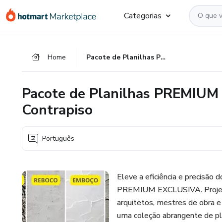
Ir
Ir
Ir
Categorias
para
para
para
o
o
o
conteúdo
pagamento
rodapé
Home
Pacote de Planilhas PREMIUM EXCLUSIVA - Reboco, Chapisco, Contrapiso
principal
Pacote de Planilhas PREMIUM 
Contrapiso
Português
Eleve a eficiência e precisão
PREMIUM EXCLUSIVA. Projetad
arquitetos, mestres de obra e 
uma coleção abrangente de pla