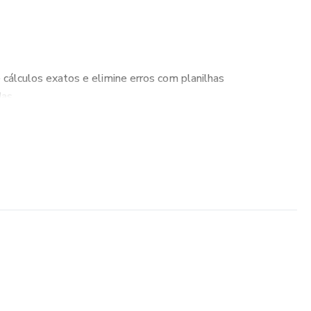
 cálculos exatos e elimine erros com planilhas
as.
seus projetos com ferramentas que simplificam processos
po e esforço.
igável e intuitiva, ideal tanto para iniciantes quanto para
planilhas de acordo com as necessidades específicas do seu
de e