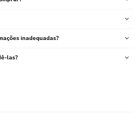
rmações inadequadas?
ê-las?