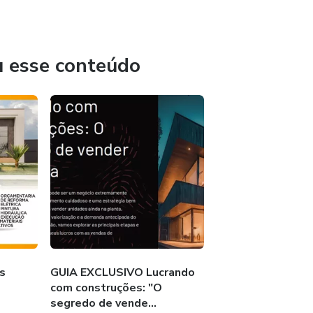
égico e oportunidades reais para quem deseja crescer no
u esse conteúdo
profissional!
s
GUIA EXCLUSIVO Lucrando
com construções: "O
segredo de vende...