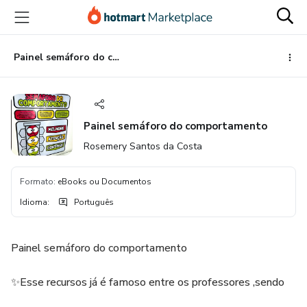
Ir
Ir
Ir
para
para
para
o
o
o
conteúdo
pagamento
rodapé
Painel semáforo do comportamento
principal
Painel semáforo do comportamento
Rosemery Santos da Costa
Formato
:
eBooks ou Documentos
Idioma
:
Português
Painel semáforo do comportamento
✨Esse recursos já é famoso entre os professores ,sendo