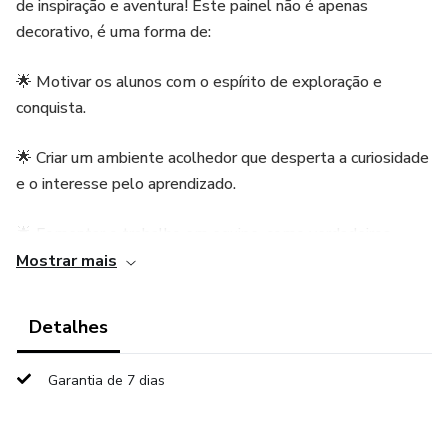
de inspiração e aventura! Este painel não é apenas
decorativo, é uma forma de:
🌟 Motivar os alunos com o espírito de exploração e
conquista.
🌟 Criar um ambiente acolhedor que desperta a curiosidade
e o interesse pelo aprendizado.
🌟 Fomentar o trabalho em equipe, como verdadeiros
astronautas em uma missão.
Mostrar mais
👨‍🚀 Um painel que inspira grandes sonhos e novos
Detalhes
começos!
Garantia de 7 dias
VALOR 6,00