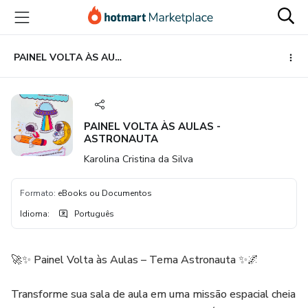
Ir
Ir
Ir
para
para
para
o
o
o
conteúdo
pagamento
rodapé
PAINEL VOLTA ÀS AULAS - ASTRONAUTA
principal
PAINEL VOLTA ÀS AULAS -
ASTRONAUTA
Karolina Cristina da Silva
Formato
:
eBooks ou Documentos
Idioma
:
Português
🚀✨ Painel Volta às Aulas – Tema Astronauta ✨🌌
Transforme sua sala de aula em uma missão espacial cheia