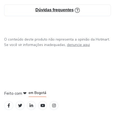
Dúvidas frequentes
O conteúdo deste produto não representa a opinião da Hotmart.
Se você vir informações inadequadas,
denuncie aqui
em Amsterdam
em Madrid
em Bogotá
Feito com
❤
em Belo Horizonte
na Cidade do México