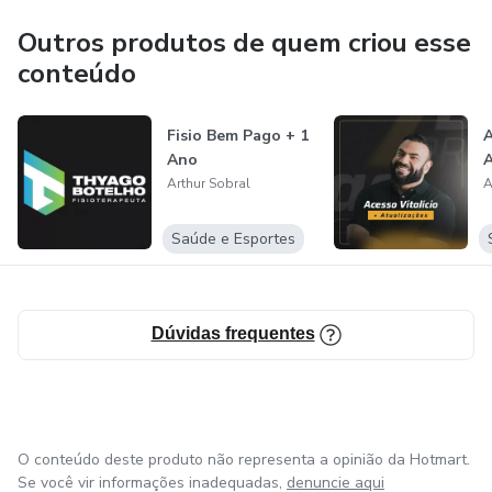
Outros produtos de quem criou esse
conteúdo
Fisio Bem Pago + 1
A
Ano
A
Arthur Sobral
A
Saúde e Esportes
Dúvidas frequentes
O conteúdo deste produto não representa a opinião da Hotmart.
Se você vir informações inadequadas,
denuncie aqui