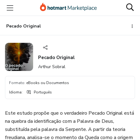
Ir
Ir
Ir
para
para
para
o
o
o
conteúdo
pagamento
rodapé
Pecado Original
principal
Pecado Original
Arthur Sobral
Formato
:
eBooks ou Documentos
Idioma
:
Português
Este estudo propõe que o verdadeiro Pecado Original está
na quebra da identificação com a Palavra de Deus,
substituída pela palavra da Serpente. A partir da teoria
freudiana, analisa-se o momento da Queda como a origem