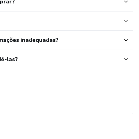
mprar?
rmações inadequadas?
ê-las?