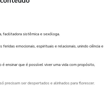
 conteúdo
dade espiritual, emocional e financeira fluir novamente.
 quem deseja curar a alma e liberar o destino.
cansado de carregar pesos e quer viver a leveza e a
ção livre.
, facilitadora sistêmica e sexóloga.
feridas emocionais, espirituais e relacionais, unindo ciência e
r o novo de Deus!
 é ensinar que é possível viver uma vida com propósito,
só precisam ser despertados e alinhados para florescer.
estes práticos que preparei com muito carinho para te ajudar