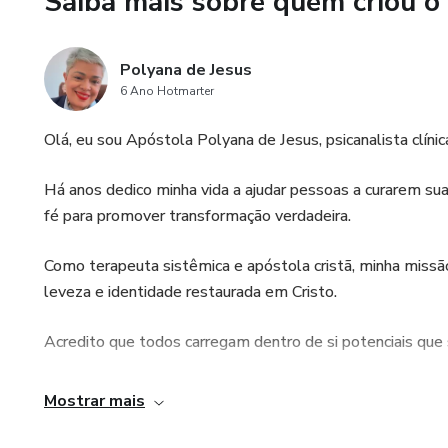
Saiba mais sobre quem criou o
• Abrir espaço para a prosperi
Este mini curso foi criado para
Polyana de Jesus
6 Ano Hotmarter
É um chamado para quem está 
abundância que vêm de um cora
Olá, eu sou Apóstola Polyana de Jesus, psicanalista clínica
🕊️ Perdoar é prosperar.
Há anos dedico minha vida a ajudar pessoas a curarem suas 
fé para promover transformação verdadeira.
E este é o seu tempo de vive
Como terapeuta sistêmica e apóstola cristã, minha missão
leveza e identidade restaurada em Cristo.
Acredito que todos carregam dentro de si potenciais que 
Aqui na Hotmart, você vai encontrar materiais, cursos e t
Mostrar mais
em áreas como: