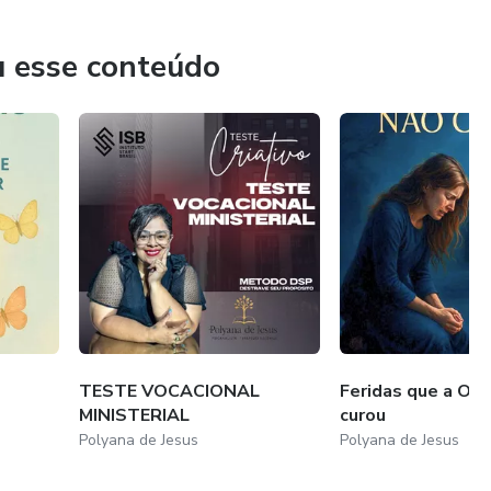
u esse conteúdo
 cura, libertação e crescimento, para que você viva a
TESTE VOCACIONAL
Feridas que a Ora
MINISTERIAL
curou
Polyana de Jesus
Polyana de Jesus