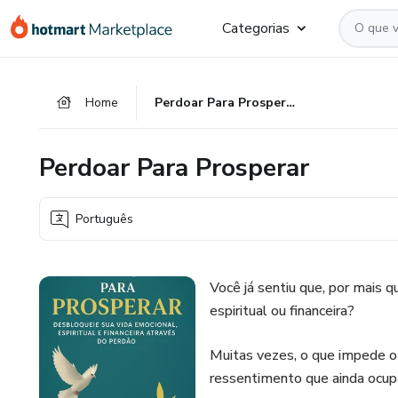
Ir
Ir
Ir
Categorias
para
para
para
o
o
o
conteúdo
pagamento
rodapé
Home
Perdoar Para Prosperar
principal
Perdoar Para Prosperar
Português
Você já sentiu que, por mais q
espiritual ou financeira?
Muitas vezes, o que impede o 
ressentimento que ainda ocupa